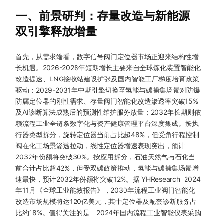
一、前景研判：存量改造与新能源
双引擎释放增量
首先，从需求端看，数字信号阀门定位器市场正迎来结构性增
长机遇。2026-2028年短期增长主要来自全球炼化装置智能化
改造提速、LNG接收站建设扩张及国内智能工厂梯度培育政策
驱动；2029-2031年中期引擎切换至氢能与碳捕集场景对防爆
防腐定位器的刚性需求、存量阀门智能化改造渗透率突破15%
及AI诊断算法成熟后的预测性维护服务放量；2032年长期则依
赖流程工业全链条数字化与资产健康管理平台深度集成。按执
行器类型拆分，旋转定位器当前占比超48%，但受角行程控制
阀在化工场景渗透拉动，线性定位器增速表现突出，预计
2032年份额将突破30%。按应用拆分，石油天然气与石化当
前合计占比超42%，但受双碳政策推动，氢能与碳捕集场景增
速最快，预计2032年份额将突破12%。据
YHResearch
2024
年11月《全球工业能效报告》，2030年流程工业阀门智能化
改造市场规模将达120亿美元，其中定位器及配套诊断服务占
比约18%。值得关注的是，2024年国内流程工业智能仪表采购