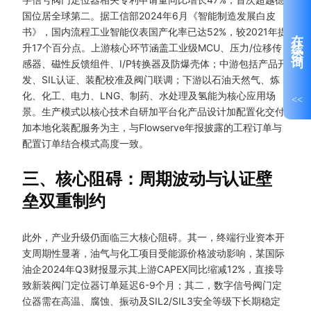
国位居全球第二。据工信部2024年6月《智能制造发展白皮
在线咨询
书》，国内流程工业智能仪表国产化率已达52%，较2021年提
升17个百分点。上游核心环节涵盖工业级MCU、压力/位移传
感器、磁性反馈组件、I/P转换器及防爆壳体；中游包括产品开
发、SIL认证、装配校准及阀门联调；下游以石油天然气、炼
化、化工、电力、LNG、制药、水处理及氢能为核心应用场
<<
景。生产模式以核心技术自研加平台化产品设计加配置化交付
加本地化装配服务为主，与Flowserve年报披露的工程订单与
配置订单结合模式高度一致。
三、核心阻碍：周期波动与认证壁
垒双重制约
此外，产业升级仍面临三大核心阻碍。其一，终端行业资本开
支周期性显著，油气与化工项目受能源价格波动影响，某国际
油企2024年Q3财报显示其上游CAPEX同比缩减12%，直接导
致新装阀门定位器订单延迟6-9个月；其二，数字信号阀门定
位器需在高温、腐蚀、振动及SIL2/SIL3安全等级下长期稳定