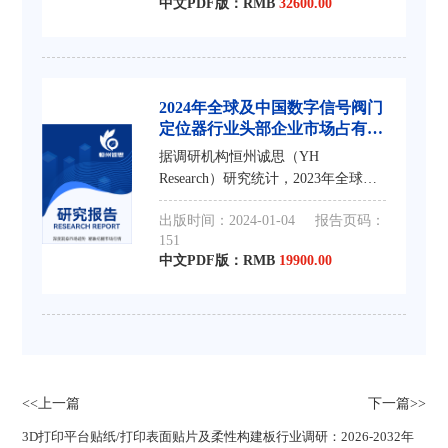
中文PDF版：RMB
32600.00
长的态势，到2030年市场规模将接近
亿元，未来六年CAGR为 %。
2024年全球及中国数字信号阀门
定位器行业头部企业市场占有率
及排名调研报告
据调研机构恒州诚思（YH
Research）研究统计，2023年全球数
字信号阀门定位器市场规模约 亿
出版时间：2024-01-04
报告页码：
元，2019-2023年年复合增长率CAGR
151
约为 %，预计未来将持续保持平稳增
中文PDF版：RMB
19900.00
长的态势，到2030年市场规模将接近
亿元，未来六年CAGR为 %。
<<上一篇
下一篇>>
3D打印平台贴纸/打印表面贴片及柔性构建板行业调研：2026-2032年