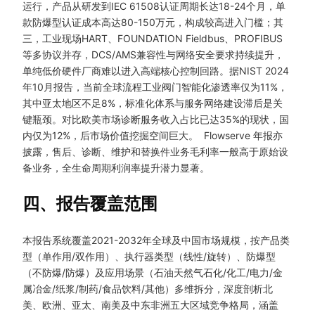
运行，产品从研发到IEC 61508认证周期长达18-24个月，单
款防爆型认证成本高达80-150万元，构成较高进入门槛；其
三，工业现场HART、FOUNDATION Fieldbus、PROFIBUS
等多协议并存，DCS/AMS兼容性与网络安全要求持续提升，
单纯低价硬件厂商难以进入高端核心控制回路。据NIST 2024
年10月报告，当前全球流程工业阀门智能化渗透率仅为11%，
其中亚太地区不足8%，标准化体系与服务网络建设滞后是关
键瓶颈。对比欧美市场诊断服务收入占比已达35%的现状，国
内仅为12%，后市场价值挖掘空间巨大。
Flowserve
年报亦
披露，售后、诊断、维护和替换件业务毛利率一般高于原始设
备业务，全生命周期利润率提升潜力显著。
四、报告覆盖范围
本报告系统覆盖2021-2032年全球及中国市场规模，按产品类
型（单作用/双作用）、执行器类型（线性/旋转）、防爆型
（不防爆/防爆）及应用场景（石油天然气石化/化工/电力/金
属冶金/纸浆/制药/食品饮料/其他）多维拆分，深度剖析北
美、欧洲、亚太、南美及中东非洲五大区域竞争格局，涵盖