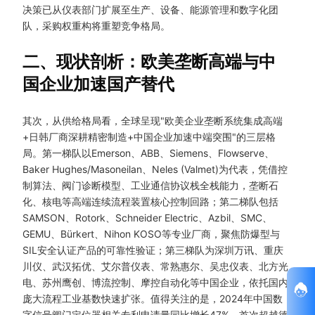
决策已从仪表部门扩展至生产、设备、能源管理和数字化团
队，采购权重构将重塑竞争格局。
二、现状剖析：欧美垄断高端与中
国企业加速国产替代
其次，从供给格局看，全球呈现"欧美企业垄断系统集成高端
+日韩厂商深耕精密制造+中国企业加速中端突围"的三层格
局。第一梯队以Emerson、ABB、Siemens、Flowserve、
Baker Hughes/Masoneilan、Neles (Valmet)为代表，凭借控
制算法、阀门诊断模型、工业通信协议栈全栈能力，垄断石
化、核电等高端连续流程装置核心控制回路；第二梯队包括
SAMSON、Rotork、Schneider Electric、Azbil、SMC、
GEMU、Bürkert、Nihon KOSO等专业厂商，聚焦防爆型与
SIL安全认证产品的可靠性验证；第三梯队为深圳万讯、重庆
川仪、武汉拓优、艾尔普仪表、常熟惠尔、吴忠仪表、北方光
电、苏州鹰创、博流控制、摩控自动化等中国企业，依托国内
庞大流程工业基数快速扩张。值得关注的是，2024年中国数
字信号阀门定位器相关专利申请量同比增长47%，首次超越德