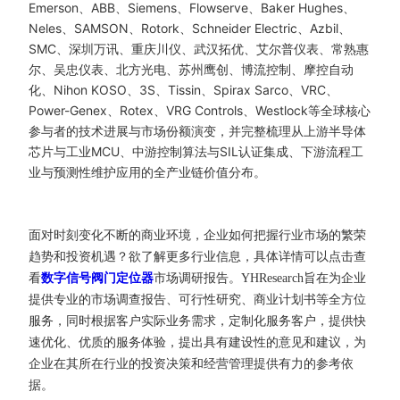
Emerson、ABB、Siemens、Flowserve、Baker Hughes、
Neles、SAMSON、Rotork、Schneider Electric、Azbil、
SMC、深圳万讯、重庆川仪、武汉拓优、艾尔普仪表、常熟惠
尔、吴忠仪表、北方光电、苏州鹰创、博流控制、摩控自动
化、Nihon KOSO、3S、Tissin、Spirax Sarco、VRC、
Power-Genex、Rotex、VRG Controls、Westlock等全球核心
参与者的技术进展与市场份额演变，并完整梳理从上游半导体
芯片与工业MCU、中游控制算法与SIL认证集成、下游流程工
业与预测性维护应用的全产业链价值分布。
面对时刻变化不断的商业环境，企业如何把握行业市场的繁荣
趋势和投资机遇？欲了解更多行业信息，具体详情可以点击查
看
数字信号阀门定位器
市场调研报告。YHResearch旨在为企业
提供专业的市场调查报告、可行性研究、商业计划书等全方位
服务，同时根据客户实际业务需求，定制化服务客户，提供快
速优化、优质的服务体验，提出具有建设性的意见和建议，为
企业在其所在行业的投资决策和经营管理提供有力的参考依
据。