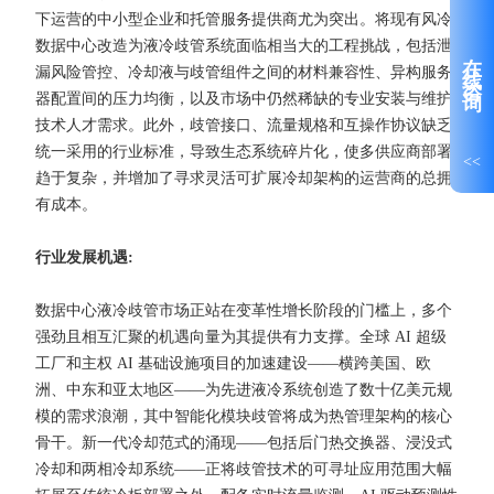
下运营的中小型企业和托管服务提供商尤为突出。将现有风冷
数据中心改造为液冷歧管系统面临相当大的工程挑战，包括泄
在线咨询
漏风险管控、冷却液与歧管组件之间的材料兼容性、异构服务
器配置间的压力均衡，以及市场中仍然稀缺的专业安装与维护
技术人才需求。此外，歧管接口、流量规格和互操作协议缺乏
统一采用的行业标准，导致生态系统碎片化，使多供应商部署
<<
趋于复杂，并增加了寻求灵活可扩展冷却架构的运营商的总拥
有成本。
行业发展机遇:
数据中心液冷歧管市场正站在变革性增长阶段的门槛上，多个
强劲且相互汇聚的机遇向量为其提供有力支撑。全球 AI 超级
工厂和主权 AI 基础设施项目的加速建设——横跨美国、欧
洲、中东和亚太地区——为先进液冷系统创造了数十亿美元规
模的需求浪潮，其中智能化模块歧管将成为热管理架构的核心
骨干。新一代冷却范式的涌现——包括后门热交换器、浸没式
冷却和两相冷却系统——正将歧管技术的可寻址应用范围大幅