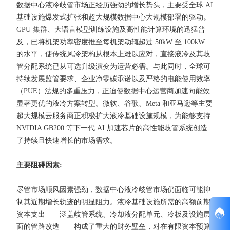
数据中心液冷歧管市场正经历强劲的增长势头，主要受全球 AI
基础设施爆发式扩张和超大规模数据中心大规模部署的驱动。
GPU 集群、大语言模型训练设施及高性能计算环境的迅猛普
及，已将机架功率密度推至每机架动辄超过 50kW 至 100kW
的水平，使传统风冷架构从根本上难以应对，直接液冷及其歧
管分配系统已从可选升级演变为运营必需。与此同时，全球可
持续发展监管要求、企业净零碳承诺以及严格的电能使用效率
（PUE）法规的多重压力，正迫使数据中心运营商加速向能效
显著更优的液冷方案转型。微软、谷歌、Meta 和亚马逊等主要
超大规模云服务商正积极扩大液冷基础设施规模，为能够支持
NVIDIA GB200 等下一代 AI 加速芯片的高性能歧管系统创造
了持续且快速增长的市场需求。
主要阻碍因素:
尽管市场顺风因素强劲，数据中心液冷歧管市场仍面临可能抑
制其近期增长轨迹的明显阻力。液冷基础设施所需的高额前期
资本支出——涵盖歧管系统、冷却液分配单元、冷板及设施层
面的管路改造——构成了重大的财务壁垒，对在有限资本预算