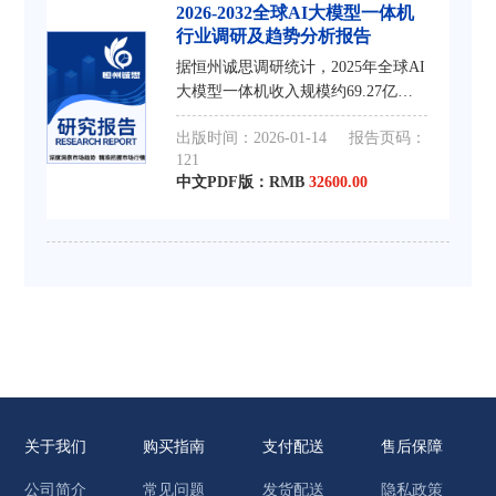
2026-2032全球AI大模型一体机
行业调研及趋势分析报告
据恒州诚思调研统计，2025年全球AI
大模型一体机收入规模约69.27亿
元，到2032年收入规模将接近309.1
出版时间：2026-01-14
报告页码：
亿元，2026-2032年CAGR为23.1%。
121
AI大模型一体机是指集成了硬件和软
中文PDF版：RMB
32600.00
件的
关于我们
购买指南
支付配送
售后保障
公司简介
常见问题
发货配送
隐私政策