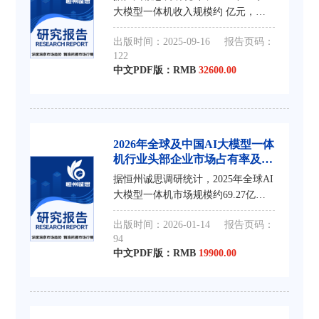
大模型一体机收入规模约 亿元，到
2031年收入规模将接近 亿元，2025-
出版时间：2025-09-16
报告页码：
2031年CAGR为 %。 2025年美国关税
122
措施的战略重构正重塑全球经济治理
中文PDF版：RMB
32600.00
规则，本文
2026年全球及中国AI大模型一体
机行业头部企业市场占有率及排
名调研报告
据恒州诚思调研统计，2025年全球AI
大模型一体机市场规模约69.27亿
元，预计未来将持续保持平稳增长的
出版时间：2026-01-14
报告页码：
态势，到2032年市场规模将接近
94
309.1亿元，未来六年CAGR为
中文PDF版：RMB
19900.00
23.1%。 AI大模型一体机