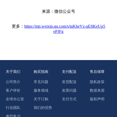
来源：微信公众号
更多：
https://mp.weixin.qq.com/s/taKheVz-qEfiKeUp5
ePJFg
关于我们
购买指南
支付配送
售后保障
公司简介
常见问题
发货配送
隐私政策
客户评价
服务领域
发票问题
数据来源
全球办公室
关于订购
支付方式
版权声明
行业团队
我们的优势
典型客户