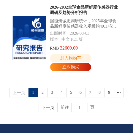
2026-2032全球食品新鲜度传感器行业
调研及趋势分析报告
据恒州诚思调研统计，2025年全球食
品新鲜度传感器收入规模约49.17亿
元，到2032年收入规模将接近88.77亿
出版时间 | 2026-08-03
元，2026-2032年CAGR为8.8%。
版本 | 中文 PDF版
32600.00
RMB
加入购物车
立即购买
上一页
1
2
3
4
5
6
7
8
9
下一页
前往
页